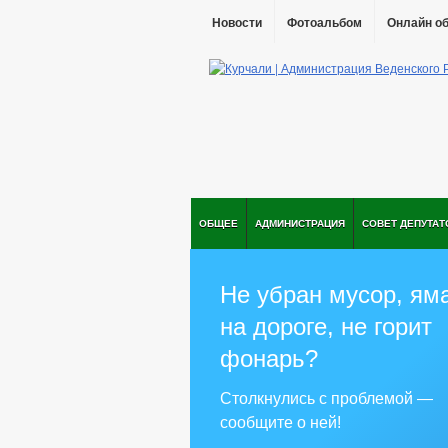
Новости
Фотоальбом
Онлайн о
ОБЩЕЕ
АДМИНИСТРАЦИЯ
СОВЕТ ДЕПУТАТ
Не убран мусор, ям
на дороге, не горит
фонарь?
Столкнулись с проблемой —
сообщите о ней!