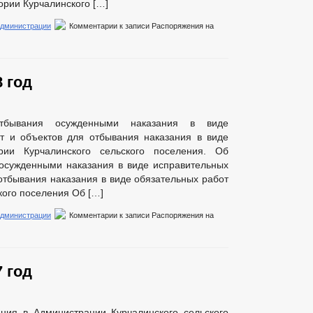
ории Курчалинского […]
администрации
Комментарии
к записи Распоряжения на
 год
бывания осужденными наказания в виде
от и объектов для отбывания наказания в виде
рии Курчалинского сельского поселения. Об
осужденными наказания в виде исправительных
 отбывания наказания в виде обязательных работ
кого поселения Об […]
администрации
Комментарии
к записи Распоряжения на
 год
ния в Администрации Курчалинского сельского