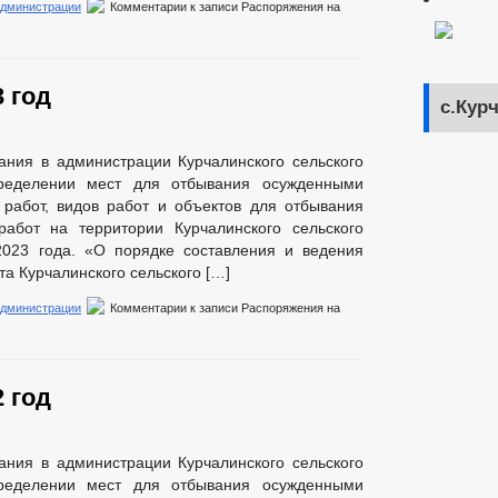
администрации
Комментарии
к записи Распоряжения на
 год
с.Кур
ания в администрации Курчалинского сельского
ределении мест для отбывания осужденными
 работ, видов работ и объектов для отбывания
работ на территории Курчалинского сельского
2023 года. «О порядке составления и ведения
а Курчалинского сельского […]
администрации
Комментарии
к записи Распоряжения на
 год
ания в администрации Курчалинского сельского
ределении мест для отбывания осужденными