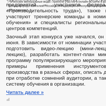
«Чеченские минеральные воды» приняли участие в онлайн-встрече в фо
предприятий — участников федерал
Торговым Представителем Российской Федерации в Республике Абхазия
«Производительность труда»), также
проходившем […]
участвуют тренерские команды в ном
обучения» и специалисты региональн
центров компетенций.
Заочный этап конкурса уже начался, он
июня. В зависимости от номинации учас
подготовить видео-лекцию (мини-лек
лекцию), разработать контент-план ми
программу популяризирующего мероприят
примеры применения инструменто
производства в разных сферах, описать 
при отработке сомнений аудитории, а та
систему обучения в организации.
Читать далее »