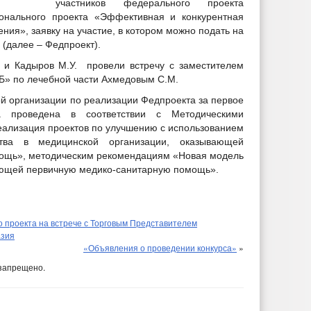
участников федерального проекта
ионального проекта «Эффективная и конкурентная
ния», заявку на участие, в котором можно подать на
(далее – Федпроект).
 и Кадыров М.У. провели встречу с заместителем
Б» по лечебной части Ахмедовым С.М.
й организации по реализации Федпроекта за первое
а проведена в соответствии с Методическими
ализация проектов по улучшению с использованием
ства в медицинской организации, оказывающей
ощь», методическим рекомендациям «Новая модель
ающей первичную медико-санитарную помощь».
 проекта на встрече с Торговым Представителем
азия
«Объявления о проведении конкурса»
»
запрещено.