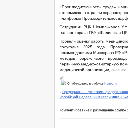
«Производительность труда» нац
экономика», в отрасли здравоохране
платформе Производительность.рф 
Сотрудники РЦК Шемильханов У.У.
главного врача ГБУ «Шалинская ЦР
Провели оценку работы медицинско
полугодие 2025 года. Проверк
рекомендациями Минздрава РФ «Ре
методов бережливого производ
первичную медико-санитарную пом
медицинской организации, оказыв
Опубликовано в рубрике
Новости
«
Предприятия – участники федерального
Российской Федерации в Республике Абх
Комментирование и размещение ссылок 