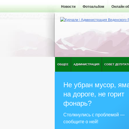
Новости
Фотоальбом
Онлайн о
ОБЩЕЕ
АДМИНИСТРАЦИЯ
СОВЕТ ДЕПУТАТ
Не убран мусор, ям
на дороге, не горит
фонарь?
Столкнулись с проблемой —
сообщите о ней!