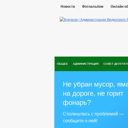
Новости
Фотоальбом
Онлайн о
ОБЩЕЕ
АДМИНИСТРАЦИЯ
СОВЕТ ДЕПУТАТ
Не убран мусор, ям
на дороге, не горит
фонарь?
Столкнулись с проблемой —
сообщите о ней!