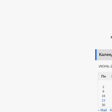
Кар
Кален
ИЮНЬ 2
Пн
2
9
16
23
30
« Май
А