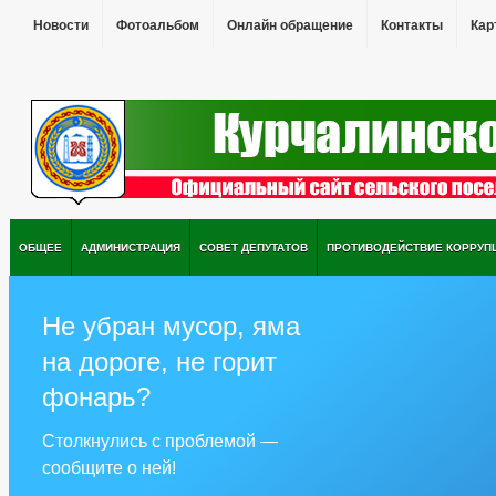
Новости
Фотоальбом
Онлайн обращение
Контакты
Кар
ОБЩЕЕ
АДМИНИСТРАЦИЯ
СОВЕТ ДЕПУТАТОВ
ПРОТИВОДЕЙСТВИЕ КОРРУП
Не убран мусор, яма
на дороге, не горит
фонарь?
Столкнулись с проблемой —
сообщите о ней!