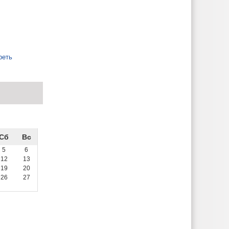
реть
Сб
Вс
5
6
12
13
19
20
26
27