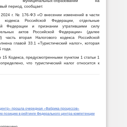
муниципальных-образований на
вый период, сообщает.
2024 г. № 176-ФЗ «О внесении изменений в части
 кодекса Российской Федерации, отдельные
кой Федерации и признании утратившими силу
тельных актов Российской Федерации» (далее
 часть вторая Налогового кодекса Российской
нена главой 33.1 «Туристический налог», которая
 года.
 15 Кодекса, предусмотренными пунктом 1 статьи 1
пределено, что туристический налог относится к
-центр» прошла очередная «Фабрика процессов»
ю позицию в рейтинге Федерального центра компетенции
запрещено.