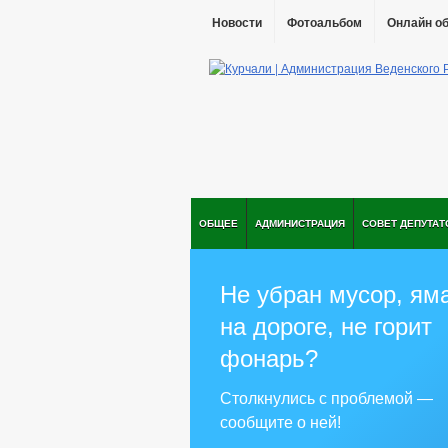
Новости
Фотоальбом
Онлайн о
ОБЩЕЕ
АДМИНИСТРАЦИЯ
СОВЕТ ДЕПУТАТ
Не убран мусор, ям
на дороге, не горит
фонарь?
Столкнулись с проблемой —
сообщите о ней!