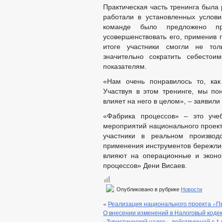
Комиссии
Практическая часть тренинга была
Рабочая группа АТК
работали в установленных услов
Рабочая группа ВКС
команде было предложено про
Рабочая группа БДД
усовершенствовать его, применив 
Рабочая группа АНК
итоге участники смогли не тол
Рабочая группа ДНВ
значительно сократить себесто
Рабочая группа по профилактике 
показателям.
Тексты официальных выступлений и з
Целевые программы
«Нам очень понравилось то, как
Закупка товаров, работ и услуг
Участвуя в этом тренинге, мы по
Информация о результатах проверок
влияет на него в целом», – заявили
ГО и ЧС
_
«Фабрика процессов» – это уче
Совет депутатов
мероприятий национального проект
Депутаты
участники в реальном производ
Структура, полномочия, задачи и фун
применения инструментов бережлив
Сведения о доходах
влияют на операционные и эконо
_
процессов» Дени Висаев.
Противодействие коррупции
НПА
Иные акты в сфере противодействия 
Опубликовано в рубрике
Новости
Антикорупционная экспертиза
Методические материалы
«
Реализация национального проекта «П
Формы документов, связанных с прот
О внесении изменений в Налоговый кодек
Сведения о доходах, расходах, об им
«Туристический налог», действующей с 1 