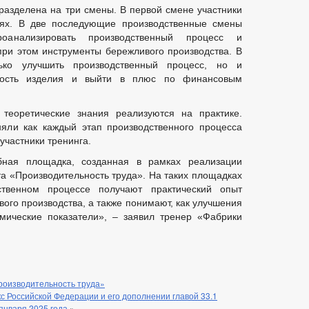
 разделена на три смены. В первой смене участники
иях. В две последующие производственные смены
анализировать производственный процесс и
при этом инструменты бережливого производства. В
ько улучшить производственный процесс, но и
имость изделия и выйти в плюс по финансовым
правонарушений
аявлений
 теоретические знания реализуются на практике.
няли как каждый этап производственного процесса
 участники тренинга.
бная площадка, созданная в рамках реализации
а «Производительность труда». На таких площадках
ственном процессе получают практический опыт
кции
ого производства, а также понимают, как улучшения
мические показатели», – заявил тренер «Фабрики
коррупции
роизводительность труда»
иводействием коррупции, для заполнения
с Российской Федерации и его дополнении главой 33.1
уществе и обязательствах имущественного характера
января 2025 года
»