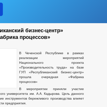
вы ЧР постоянного характера
кции
муниципальную службу
иканский бизнес-центр»
абрика процессов»
В Чеченской Республике в рамках
реализации мероприятий
Национального проекта
еднего предпринемательства
«Производительность труда» на базе
ие субъектов
ГУП «Республиканский бизнес-центр»
прошла очередная «Фабрика
и
процессов»
В мероприятии приняли участие
ного университета им. А.А. Кадырова. Цель данного
щества
ние инструментов бережливого производства влияет
сти предприятия.