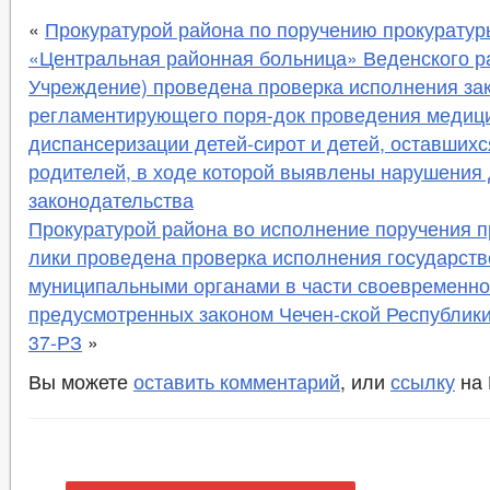
«
Прокуратурой района по поручению прокуратур
«Центральная районная больница» Веденского р
Учреждение) проведена проверка исполнения за
регламентирующего поря-док проведения медици
диспансеризации детей-сирот и детей, оставшихс
родителей, в ходе которой выявлены нарушения
законодательства
Прокуратурой района во исполнение поручения п
лики проведена проверка исполнения государст
муниципальными органами в части своевременно
предусмотренных законом Чечен-ской Республики
37-РЗ
»
Вы можете
оставить комментарий
, или
ссылку
на 