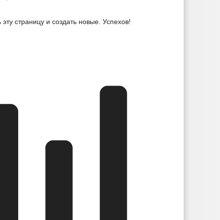
АНИЯ
ФЕДЕРАЛЬНЫЕ ЗАКОНЫ
ь эту страницу и создать новые. Успехов!
ЮДЖЕТА
_
ЬНЫЕ УСЛУГИ
НОРМАТИВНО-ПРАВОВЫЕ АКТЫ
 МУНИЦИПАЛЬНЫХ УСЛУГ
_
Е
ИНТЕРНЕТ ПРИЕМНАЯ
ГРАФИК ПРИЕМА ГРАЖДАН
Й ГРАЖДАН
ФОРМА ОБРАЩЕНИЙ И ЗАЯВЛЕНИЙ
ПОРЯДО
ОТРЕНИЯ ОБРАЩЕНИЙ