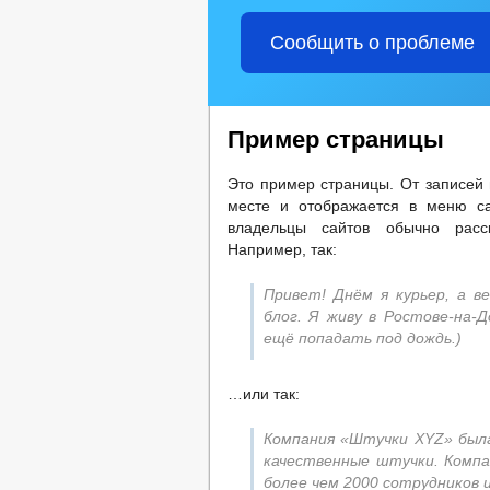
ПРЕДПРИНИМАТЕЛЬСТВО
КО
Сообщить о проблеме
ФИНАНСОВО-ЭКОНОМИЧЕСКОЕ СОСТ
ИНДИВИДУАЛЬНЫЕ ПРЕДПРИНИМАТ
ЧИСЛО ЗАМЕЩЕННЫХ РАБОЧИХ МЕС
РЕЕСТР ДВИЖИМОГО И НЕДВИЖИМО
Пример страницы
КОМИССИИ
РАБОЧАЯ ГРУППА
РАБОЧАЯ ГРУППА ДНВ
РАБОЧ
Это пример страницы. От записей 
ТЕКСТЫ ОФИЦИАЛЬНЫХ ВЫСТУПЛЕН
месте и отображается в меню са
ИНФОРМАЦИЯ О РЕЗУЛЬТАТАХ ПРОВ
владельцы сайтов обычно расс
ДЕПУТАТЫ
Например, так:
СОВЕТ ДЕПУТАТОВ
СВЕДЕНИЯ О ДОХ
Привет! Днём я курьер, а 
НПА
блог. Я живу в Ростове-на-Д
ПРОТИВОДЕЙСТВИЕ КОРРУПЦИИ
МЕТОД
ещё попадать под дождь.)
ФОРМЫ
СВЕДЕНИЯ О ДОХОДАХ, РАСХОДАХ,
…или так:
КОМИССИЯ ПО СОБЛЮДЕНИЮ ТРЕБО
ОБРАТНАЯ СВЯЗЬ ДЛЯ СООБЩЕНИЙ 
Компания «Штучки XYZ» была
УСТАВ
РЕШЕ
качественные штучки. Комп
ПРАВОВЫЕ АКТЫ
РАСПОРЯЖЕНИЯ А
более чем 2000 сотрудников 