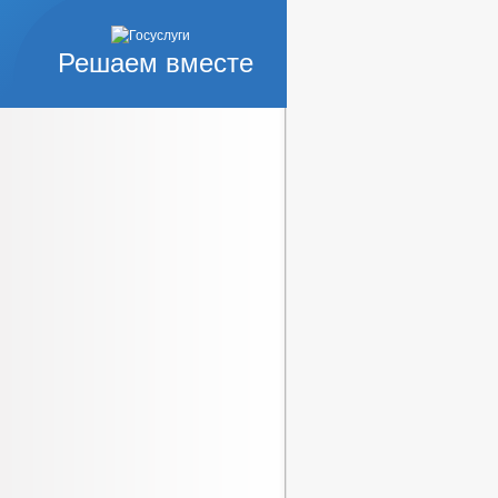
Решаем вместе
, РАБОТ И УСЛУГ
ДАН
РАБОЧАЯ ГРУППА АНК
РОВ, РАБОТ И УСЛУГ
ИКОРУПЦИОННАЯ ЭКСПЕРТИЗА
 ЗАПОЛНЕНИЯ
ИНТЕРЕСОВ
 НПА
СТАНОВЛЕНИЯ АДМИНИСТРАЦИИ