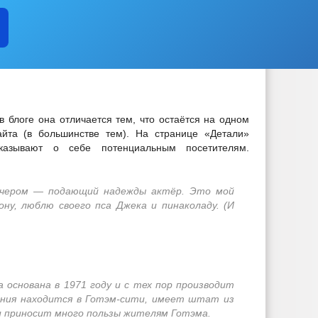
ЛИЧЕСТВО СУБЪЕКТОВ МАЛОГО И СРЕДНЕГО ПРЕДПРИНЕМАТЕЛЬСТВА
ОЯНИЕ СУБЪЕКТОВ
ИНФОРМАЦИОННЫЕ МАТЕРИАЛЫ
ЕЛИ
ОБОРОТ ТОВАРОВ, РАБОТ И УСЛУГ
ЗАКУПКА ТОВАРОВ
Т
ГО ИМУЩЕСТВА
СТАТИСТИЧЕСКИЕ ДАННЫЕ
СХОД ГРАЖ
 АТК
РАБОЧАЯ ГРУППА ВКС
РАБОЧАЯ ГРУППА БДД
АЯ ГРУППА ПО ПРОФИЛАКТИКЕ ПРАВОНАРУШЕНИЙ
в блоге она отличается тем, что остаётся на одном
ИЙ И ЗАЯВЛЕНИЙ
ЦЕЛЕВЫЕ ПРОГРАММЫ
ЗАКУПКА ТОВА
йта (в большинстве тем). На странице «Детали»
ЕРОК
ГО И ЧС
_
казывают о себе потенциальным посетителям.
СТРУКТУРА, ПОЛНОМОЧИЯ, ЗАДАЧИ И ФУНКЦИИ
ОДАХ
_
вечером — подающий надежды актёр. Это мой
ИНЫЕ АКТЫ В СФЕРЕ ПРОТИВОДЕЙСТВИЯ КОРРУПЦИИ
АНТ
ону, люблю своего пса Джека и пинаколаду. (И
ИЧЕСКИЕ МАТЕРИАЛЫ
 ДОКУМЕНТОВ, СВЯЗАННЫХ С ПРОТИВОДЕЙСТВИЕМ КОРРУПЦИИ, ДЛЯ
 ОБ ИМУЩЕСТВЕ И ОБЯЗАТЕЛЬСТВАХ ИМУЩЕСТВЕННОГО ХАРАКТЕРА
ВАНИЙ К СЛУЖЕБНОМУ ПОВЕДЕНИЮ И УРЕГУЛИРОВАНИЮ КОНФЛИКТА 
О ФАКТАХ КОРРУПЦИИ
_
 основана в 1971 году и с тех пор производит
НИЯ
ПРОЕКТЫ К ОБСУЖДЕНИЮ
ПОРЯДОК ОБЖАЛОВАНИЯ
ания находится в Готэм-сити, имеет штат из
ДМИНИСТРАЦИИ
АДМИНИСТРАТИВНЫЕ РЕГЛАМЕНТЫ
ПО
и приносит много пользы жителям Готэма.