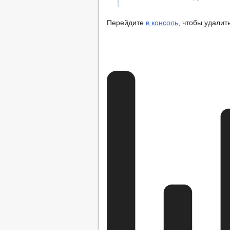
ПУБЛИЧНЫЕ СЛУШ
БЮДЖЕТ ПО ГОДАМ
Перейдите
в консоль
, чтобы удалит
БЮДЖЕТ
ОТЧЕТ ОБ ИСПОЛНЕНИИ Б
МУНИЦИПАЛ
МУНИЦИПАЛЬНЫЕ УСЛУГИ
СТАНДАРТЫ
ОБРАЩЕНИЕ К ГЛАВ
ПРИЕМ ГРАЖДАН
ОБЗОРЫ ОБРАЩЕНИ
РЕГЛАМЕНТ РАССМ