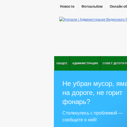
Новости
Фотоальбом
Онлайн о
ОБЩЕЕ
АДМИНИСТРАЦИЯ
СОВЕТ ДЕПУТАТ
Не убран мусор, ям
на дороге, не горит
фонарь?
Столкнулись с проблемой —
сообщите о ней!