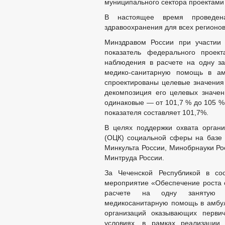
муниципального сектора проектами
В настоящее время проведе
здравоохранения для всех регионов
Минздравом России при участи
показатель федерального проект
наблюдения в расчете на одну з
медико-санитарную помощь в амб
спроектированы целевые значения 
декомпозиция его целевых значен
одинаковые — от 101,7 % до 105 %,
показателя составляет 101,7%.
В целях поддержки охвата орган
(ОЦК) социальной сферы на базе 
Минкульта России, Минобрнауки Ро
Минтруда России.
За Чеченской Республикой в со
мероприятие «Обеспечение роста 
расчете на одну занятую д
медикосанитарную помощь в амбул
организаций оказывающих перви
условиях, в рамках реализации 