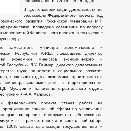
реализованного в 2019 – 2024 годах.
В целях координации деятельности по
реализации Федерального проекта, под
номического развития Российской Федерации М.Г.
онференц-связи, проведено совещание по вопросу
и мероприятий Федерального проекта, в том числе с
ную сферу.
е заместитель министра экономического и
енской Республики А-Р.Ш. Жамалдаев, директор
слей экономики министра экономического и
кой Республики Л.У. Реймер, директор департамента
ерства труда, занятости и социального развития
нов, начальник отдела экономики строительства и
а министра экономического и территориального
Т.Д. Муслуев и начальник строительного отдела
еспублики Л-А.А. Халимов.
х федерального проекта станет работа на
х организациях социальной сферы по увеличению
мощью внедрения инструментов «Бережливого
ализуемые в рамках проекта в социальной сфере
е 100% охвата организаций государственного и