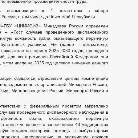
 по повышению производительности труда.
на декомпозиция по 1 показателю в сфере
 России, в том числе до Чеченской Республики.
и ФГБУ «ЦНИИОИЗ» Минздрава России определен
а – «Рост случаев проведенного диспансерного
анятую должность врача, оказывающего первичную
улаторных условиях, %» (далее – показатель),
показателя на период 2025-2030 годов, проведена
ий, для всех регионов Российской Федерации они
 в том числе на 2025 год целевое значение данного
изаций создаются отраслевые центры компетенций
подведомственных организаций Минздрава России,
ссии, Минпросвещения России, Минспорта России и
ответствии с федеральным проектом закреплено
случаев проведенного диспансерного наблюдения в
олжность врача, оказывающего первичную
аторных условиях» с вовлечением 43 медицинских
чную медикосанитарную помощь в амбулаторных
проектов, направленных на увеличение случаев