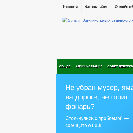
Новости
Фотоальбом
Онлайн о
ОБЩЕЕ
АДМИНИСТРАЦИЯ
СОВЕТ ДЕПУТАТ
Не убран мусор, ям
на дороге, не горит
фонарь?
Столкнулись с проблемой —
сообщите о ней!