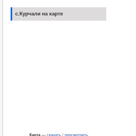
с.Курчали на карте
Карта
—
скачать
/
просмотреть