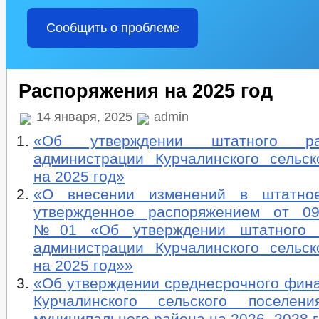
Сообщить о проблеме
Распоряжения на 2025 год
14 января, 2025
admin
«Об утверждении штатного ра
администрации Курчалинского сельск
на 2025 год»
«О внесении изменений в штатное
утвержденное распоряжением от 09
№01 «Об утверждении штатного 
администрации Курчалинского сельск
на 2025 год»»
«Об утверждении среднесрочного фина
Курчалинского сельского поселени
муниципального района на 2026- 2028 