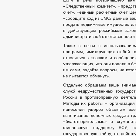
Если в речи позвонившего вам
«Следственный комитет», «предст
счет», «единый расчетный счет Це
«сообщите код из СМС/ данные ваш
продать недвижимое имущество или
в действующем российском закон
административной ответственности.
Также в связи с использование
программ, имитирующих любой го
относиться к звонкам и сообщения
утверждающих, что они попали в бе
им сами, задайте вопросы, на котор
не пытаются обмануть.
Отдельно обращаем ваше внимани
служб недружественных государс
России в противоправную деятел
Методы их работы – организация 
нанесения ущерба объектам воен
вытягивание денежных средств г
«благотворительные» и «гумани
финансовую поддержку ВСУ, по
государственную тайну, от дейст