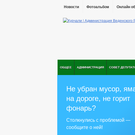
Новости
Фотоальбом
Онлайн о
ОБЩЕЕ
АДМИНИСТРАЦИЯ
СОВЕТ ДЕПУТАТ
Не убран мусор, ям
на дороге, не горит
фонарь?
Столкнулись с проблемой —
сообщите о ней!