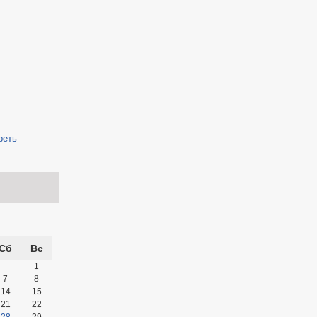
реть
Сб
Вс
1
7
8
14
15
21
22