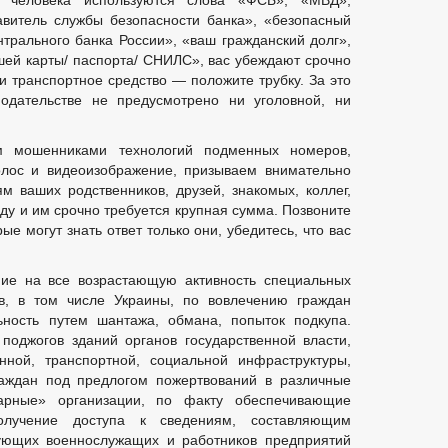
 человека используются слова «ФСБ», «МВД»,
авитель службы безопасности банка», «безопасный
нтрального банка России», «ваш гражданский долг»,
ей карты/ паспорта/ СНИЛС», вас убеждают срочно
 транспортное средство — положите трубку. За это
одательстве не предусмотрено ни уголовной, ни
м мошенниками технологий подменных номеров,
лос и видеоизображение, призываем внимательно
м ваших родственников, друзей, знакомых, коллег,
ду и им срочно требуется крупная сумма. Позвоните
ые могут знать ответ только они, убедитесь, что вас
е на все возрастающую активность специальных
тв, в том числе Украины, по вовлечению граждан
ьность путем шантажа, обмана, попыток подкупа.
поджогов зданий органов государственной власти,
ной, транспортной, социальной инфраструктуры,
раждан под предлогом пожертвований в различные
тарные» организации, по факту обеспечивающие
лучение доступа к сведениям, составляющим
вующих военнослужащих и работников предприятий