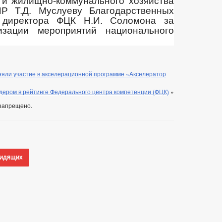
 и жилищно-коммунального хозяйства
ЧР Т.Д. Муслуеву Благодарственных
 директора ФЦК Н.И. Соломона за
изации мероприятий национального
яли участие в акселерационной программе «Акселератор
идером в рейтинге Федерального центра компетенции (ФЦК)
»
запрещено.
видящих