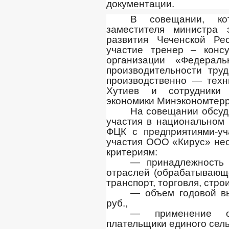
документации.
В совещании, ко
заместителя министра 
развития Чеченской Ре
участие тренер – конс
организации «Федерал
производительности труд
производственно — тех
Хутиев и сотрудники 
экономики Минэкономтерр
На совещании обсуд
участия в национальном 
ФЦК с предприятиями-уч
участия ООО «Кирус» не
критериям:
— принадлежность 
отраслей (обрабатывающе
транспорт, торговля, стро
— объем годовой вы
руб.,
— применение о
плательщики единого сель