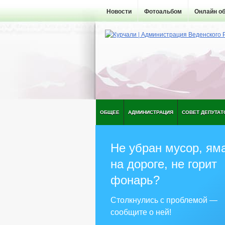
Новости
Фотоальбом
Онлайн о
ОБЩЕЕ
АДМИНИСТРАЦИЯ
СОВЕТ ДЕПУТАТ
Не убран мусор, ям
на дороге, не горит
фонарь?
Столкнулись с проблемой —
сообщите о ней!