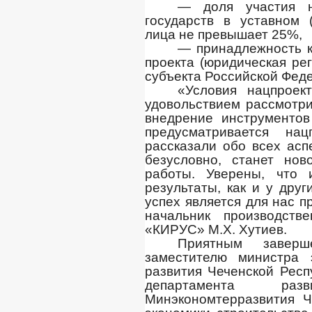
— доля участия н
государств в уставном 
лица не превышает 25%,
— принадлежность к
проекта (юридическая ре
субъекта Российской Феде
«Условия нацпроек
удовольствием рассмотри
внедрение инструментов
предусматривается на
рассказали обо всех асп
безусловно, станет но
работы. Уверены, что
результаты, как и у дру
успех является для нас 
начальник производст
«КИРУС» М.Х. Хутиев.
Приятным заверш
заместителю министра 
развития Чеченской Респ
департамента раз
Минэкономтерразвития Ч