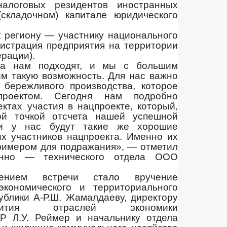
алоговых резидентов иностранных
(складочном) капитале юридического
 региону — участнику национального
гистрация предприятия на территории
рации).
та нам подходят, и мы с большим
м такую возможность. Для нас важно
 бережливого производства, которое
цпроектом. Сегодня нам подробно
ектах участия в нацпроекте, который,
вой точкой отсчета нашей успешной
 и у нас будут такие же хорошие
гих участников нацпроекта. Именно их
примером для подражания», — отметил
венно — технического отдела ООО
ением встречи стало вручение
экономического и территориального
ублики А-Р.Ш. Жамалдаеву, директору
вития отраслей экономики
Р Л.У. Реймер и начальнику отдела