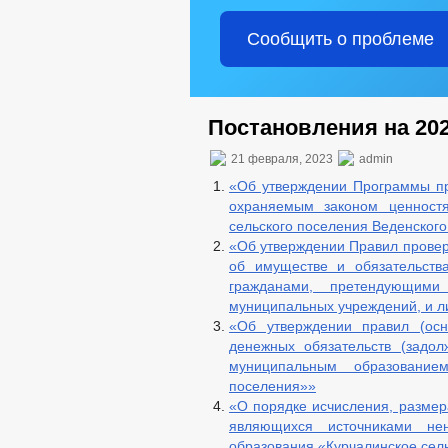
Сообщить о проблеме
Постановления на 202
21 февраля, 2023
admin
«Об утверждении Программы пр
охраняемым законом ценностя
сельского поселения Веденског
«Об утверждении Правил провер
об имуществе и обязательств
гражданами, претендующими
муниципальных учреждений, и 
«Об утверждении правил (осн
денежных обязательств (задо
муниципальным образованием
поселения»»
«О порядке исчисления, размера
являющихся источниками не
образования «Курчалинское сел