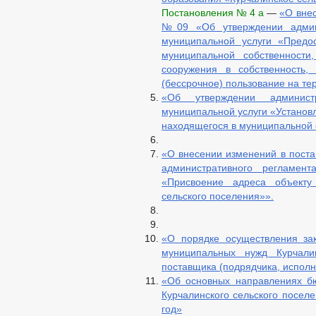
Постановления № 4 а
—
«О внес
№09 «Об утверждении админи
муниципальной услуги «Предо
муниципальной собственности
сооружения в собственность, 
(бессрочное) пользование на те
«Об утверждении админист
муниципальной услуги «Установл
находящегося в муниципальной 
«О внесении изменений в поста
административного регламен
«Присвоение адреса объекту
сельского поселения»».
«О порядке осуществления зак
муниципальных нужд Курчалин
поставщика (подрядчика, исполн
«Об основных направлениях б
Курчалинского сельского посел
год»