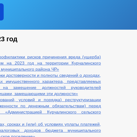
3 год
офилактики рисков причинения вреда (ущерба)
м на 2023 год на территории Курчалинского
о муниципального района ЧР»
ки достоверности и полноты сведений о доходах,
ах имущественного характера, представляемых
 на замещение должностей руководителей
лицами, замещающими эти должности»
ований, условий и порядка) реструктуризации
лженности по денежным обязательствам) перед
 «Администрацией Курчалинского сельского
х, сроках и (или) об условиях уплаты платежей,
налоговых доходов бюджета муниципального
ьское поселение»