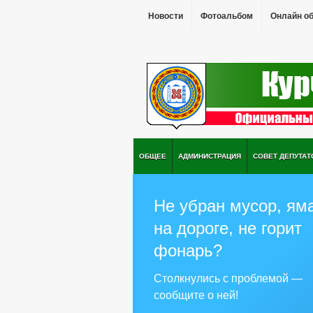
Новости
Фотоальбом
Онлайн о
ОБЩЕЕ
АДМИНИСТРАЦИЯ
СОВЕТ ДЕПУТАТ
Не убран мусор, ям
на дороге, не горит
фонарь?
Столкнулись с проблемой —
сообщите о ней!