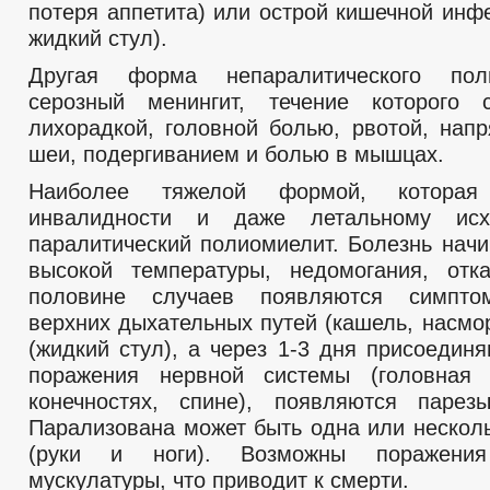
потеря аппетита) или острой кишечной инф
жидкий стул).
Другая форма непаралитического по
серозный менингит, течение которого с
лихорадкой, головной болью, рвотой, на
шеи, подергиванием и болью в мышцах.
Наиболее тяжелой формой, которая
инвалидности и даже летальному исх
паралитический полиомиелит. Болезнь начи
высокой температуры, недомогания, отк
половине случаев появляются симпто
верхних дыхательных путей (кашель, насмо
(жидкий стул), а через 1-3 дня присоедин
поражения нервной системы (головная
конечностях, спине), появляются парез
Парализована может быть одна или несколь
(руки и ноги). Возможны поражения
мускулатуры, что приводит к смерти.