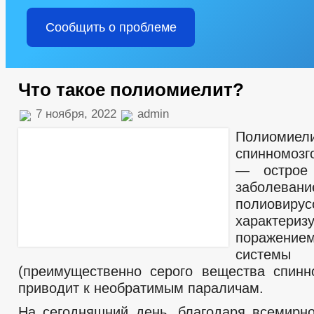
Сообщить о проблеме
Что такое полиомиелит?
7 ноября, 2022
admin
Полиомие
спинномозг
— острое 
заболевани
полиовирус
характериз
поражен
системы
(преимущественно серого вещества спинно
приводит к необратимым параличам.
На сегодняшний день, благодаря всемирн