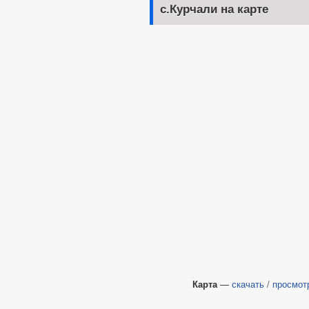
с.Курчали на карте
График приема граждан
Обзоры обращений граждан
Форма обращений и заявлений
Порядок рассмотрения обращений
Регламент рассмотрения обращений
Карта
—
скачать
/
просмот