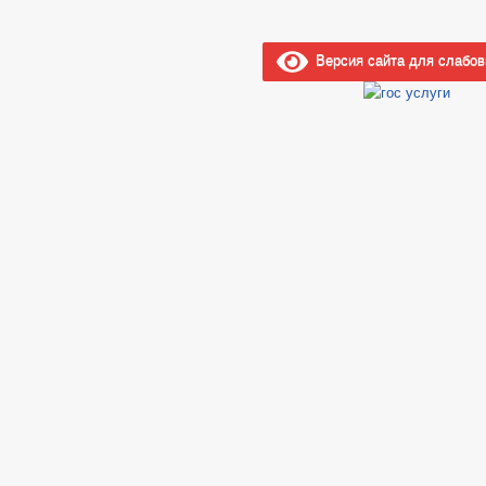
Комиссии
Рабочая группа АТК
Рабочая группа ВКС
Версия сайта для слабо
Рабочая группа БДД
Рабочая группа АНК
Рабочая группа ДНВ
Рабочая группа по профилактике 
Тексты официальных выступлений и з
Целевые программы
Закупка товаров, работ и услуг
Информация о результатах проверок
ГО и ЧС
_
Совет депутатов
Депутаты
Структура, полномочия, задачи и фун
Сведения о доходах
_
Противодействие коррупции
НПА
Иные акты в сфере противодействия 
Антикорупционная экспертиза
Методические материалы
Формы документов, связанных с прот
Сведения о доходах, расходах, об им