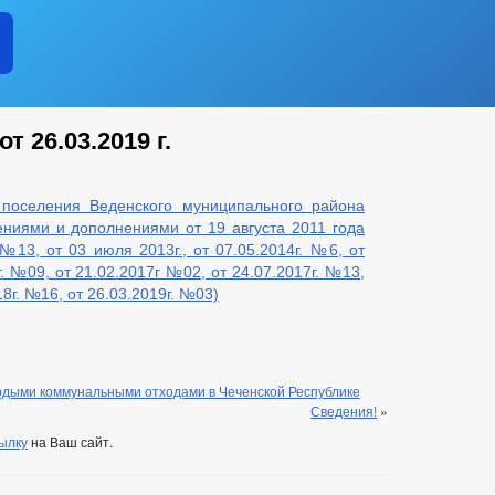
вы ЧР постоянного характера
кции
муниципальную службу
т 26.03.2019 г.
о поселения Веденского муниципального района
ениями и дополнениями от 19 августа 2011 года
№13, от 03 июля 2013г., от 07.05.2014г. №6, от
г. №09, от 21.02.2017г №02, от 24.07.2017г. №13,
18г. №16, от 26.03.2019г. №03)
еднего предпринемательства
ие субъектов
и
дыми коммунальными отходами в Чеченской Республике
Сведения!
»
ылку
на Ваш сайт.
щества