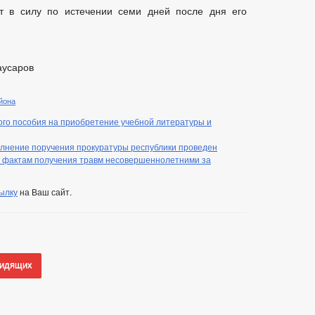
ет в силу по истечении семи дней после дня его
аусаров
йона
го пособия на приобретение учебной литературы и
олнение поручения прокуратуры республики проведен
о фактам получения травм несовершеннолетними за
ылку
на Ваш сайт.
видящих