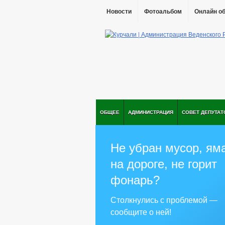
Новости
Фотоальбом
Онлайн о
ОБЩЕЕ
АДМИНИСТРАЦИЯ
СОВЕТ ДЕПУТАТ
Не убран мусор, ям
на дороге, не горит
фонарь?
Столкнулись с проблемой —
сообщите о ней!