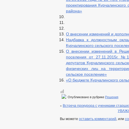
проектирования Курчалинского 
района»
О внесении изменений и дополне
Надбавка к должностным окл
Курчалинского сельского поселе
О внесении изменений в Решен
поселения от 27.11.2015г. №
депутатов Курчалинского сельс
физических лиц на территори
сельское поселение»
«О бюджете Курчалинского сельс
Опубликовано в рубрике
Решения
«
Встреча прокурора с учениками старш
УВАЖАЕ
Вы можете
оставить комментарий
, или
сс