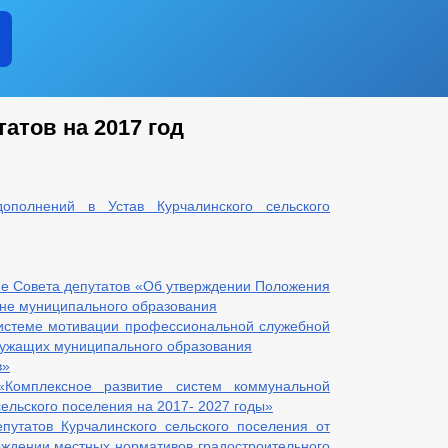
атов на 2017 год
полнений в Устав Курчалинского сельского
е Совета депутатов «Об утверждении Положения
не муниципального образования
истеме мотивации профессиональной служебной
лужащих муниципального образования
в»
Комплексное развитие систем коммунальной
ельского поселения на 2017- 2027 годы»
утатов Курчалинского сельского поселения от
рждении местных нормативов градостроительного