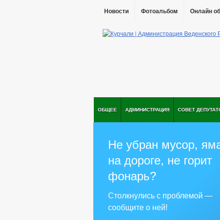
Новости
Фотоальбом
Онлайн о
ОБЩЕЕ
АДМИНИСТРАЦИЯ
СОВЕТ ДЕПУТАТ
Не убран мусор, ям
на дороге, не горит
фонарь?
Столкнулись с проблемой —
сообщите о ней!