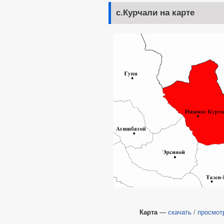
с.Курчали на карте
Карта
—
скачать
/
просмот