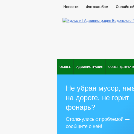
Новости
Фотоальбом
Онлайн о
ОБЩЕЕ
АДМИНИСТРАЦИЯ
СОВЕТ ДЕПУТАТ
Не убран мусор, ям
на дороге, не горит
фонарь?
Столкнулись с проблемой —
сообщите о ней!