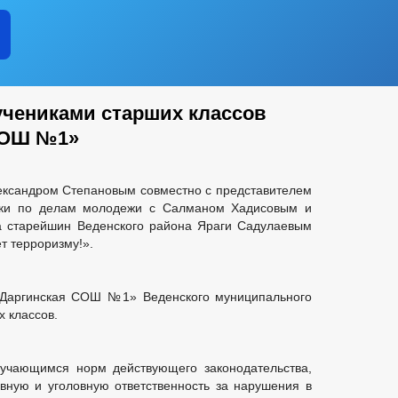
учениками старших классов
СОШ №1»
ександром Степановым совместно с представителем
ики по делам молодежи с Салманом Хадисовым и
а старейшин Веденского
района Яраги Садулаевым
т терроризму!».
Даргинская СОШ №1» Веденского муниципального
х классов.
учающимся норм действующего законодательства,
ную и уголовную ответственность за нарушения в