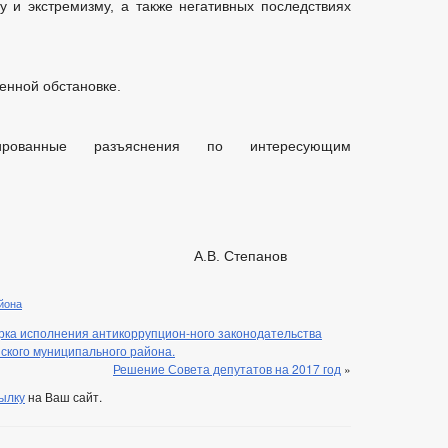
 и экстремизму, а также негативных последствиях
енной обстановке.
ированные разъяснения по интересующим
ции А.В. Степанов
йона
рка исполнения антикоррупцион-ного законодательства
кого муниципального района.
Решение Совета депутатов на 2017 год
»
ылку
на Ваш сайт.