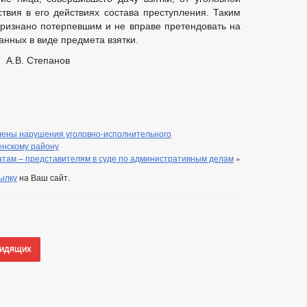
ствия в его действиях состава преступления. Таким
признано потерпевшим и не вправе претендовать на
нных в виде предмета взятки.
 А.В. Степанов
лены нарушения уголовно-исполнительного
енскому району
атам – представителям в суде по административным делам
»
ылку
на Ваш сайт.
видящих