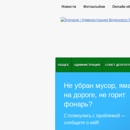
Новости
Фотоальбом
Онлайн о
ОБЩЕЕ
АДМИНИСТРАЦИЯ
СОВЕТ ДЕПУТАТ
Не убран мусор, ям
на дороге, не горит
фонарь?
Столкнулись с проблемой —
сообщите о ней!