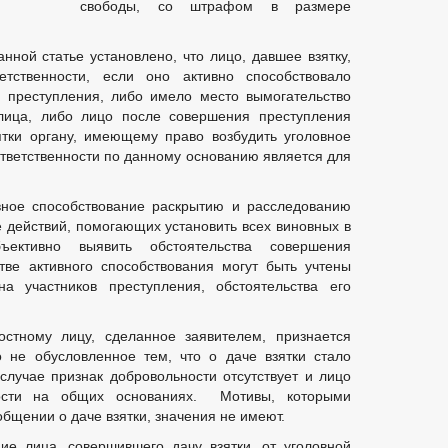
свободы, со штрафом в размере
нной статье установлено, что лицо, давшее взятку,
етственности, если оно активно способствовало
 преступления, либо имело место вымогательство
 лица, либо лицо после совершения преступления
тки органу, имеющему право возбудить уголовное
ответственности по данному основанию является для
ивное способствование раскрытию и расследованию
 действий, помогающих установить всех виновных в
ективно выявить обстоятельства совершения
тве активного способствования могут быть учтены
на участников преступления, обстоятельства его
стному лицу, сделанное заявителем, признается
 не обусловленное тем, что о даче взятки стало
 случае признак добровольности отсутствует и лицо
ности на общих основаниях. Мотивы, которыми
общении о даче взятки, значения не имеют.
ие лица, совершившего дачу взятки, от уголовной