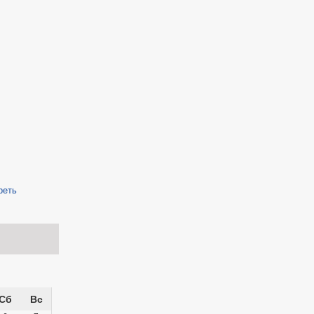
реть
Сб
Вс