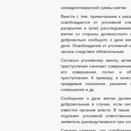
семидесятикратной суммы взятки.
Вместе с тем, примечанием к указа
освобождается от уголовной отв
раскрытию и (или) расследованию
взятки со стороны должностного
добровольно сообщило о даче взя
дело. Освобождение от уголовной 
органа следствия обязательным.
Согласно уголовному закону, акт
преступления означает совершение
его совершении, полно и объ
преступления. К примеру, в качес
правдивые показания, указание 
совершения и др.
Сообщение о даче взятки должно
добровольным в случае, если оно
известно органам власти. В таком
подлежит уголовной ответствен
заявитель руководствовался при со
Следует отметить, что освобожден