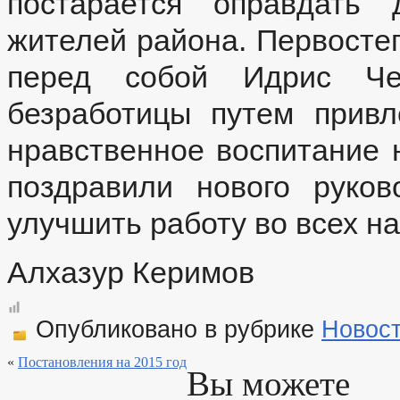
постарается оправдать 
_
Прием граждан
жителей района. Первосте
Обращение к главе
Интернет приемная
перед собой Идрис Че
График приема граждан
Обзоры обращений граждан
безработицы путем привл
Форма обращений и заявлений
Порядок рассмотрения обращений
Регламент рассмотрения обращений
нравственное воспитание 
поздравили нового руко
улучшить работу во всех н
Алхазур Керимов
Опубликовано в рубрике
Новос
«
Постановления на 2015 год
Вы можете