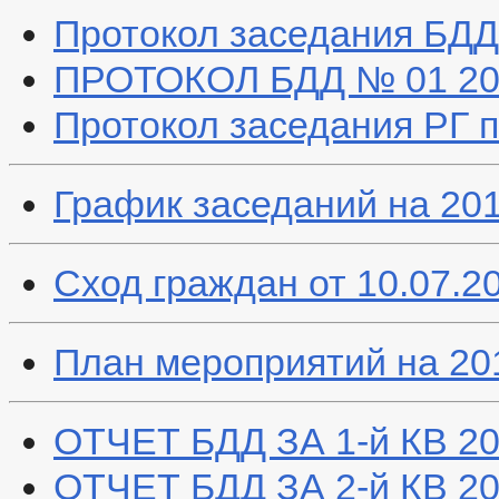
Антикорупционная экспертиза
Протокол заседания БДД
Методические материалы
Формы документов, связанных с противодействием
ПРОТОКОЛ БДД № 01 20
Сведения о доходах, расходах, об имуществе и обяз
Комиссия по соблюдению требований к служебному
Обратная связь для сообщений о фактах коррупции
Протокол заседания РГ по
_
Правовые акты
Устав
Решения
График заседаний на 201
Проекты к обсуждению
Порядок обжалования НПА
Распоряжения администрации
Административные регламенты
Сход граждан от 10.07.20
Постановления администрации
Публичные слушания
Федеральные законы
Бюджет
План мероприятий на 20
Бюджет по годам
Отчет об исполнении бюджета
_
Муниципальные услуги
ОТЧЕТ БДД ЗА 1-й КВ 201
Муниципальные услуги
Нормативно-правовые акты
ОТЧЕТ БДД ЗА 2-й КВ 201
Стандарты муниципальных услуг