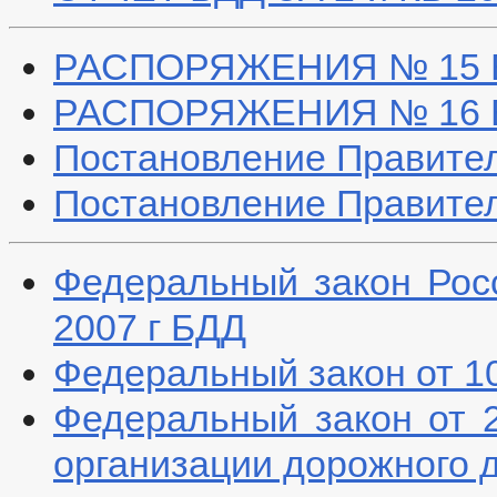
_
Прием граждан
Обращение к главе
РАСПОРЯЖЕНИЯ № 15 БД
Интернет приемная
График приема граждан
РАСПОРЯЖЕНИЯ № 16 БД
Обзоры обращений граждан
Форма обращений и заявлений
Постановление Правител
Порядок рассмотрения обращений
Регламент рассмотрения обращений
Постановление Правител
Федеральный закон Рос
2007 г БДД
Федеральный закон от 1
Федеральный закон от 
организации дорожного 