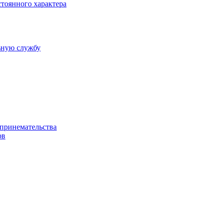
тоянного характера
ьную службу
дпринемательства
ов