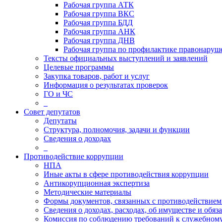
Рабочая группа АТК
Рабочая группа ВКС
Рабочая группа БДД
Рабочая группа АНК
Рабочая группа ДНВ
Рабочая группа по профилактике правонаруш
Тексты официальных выступлений и заявлений
Целевые программы
Закупка товаров, работ и услуг
Информация о результатах проверок
ГО и ЧС
_
Совет депутатов
Депутаты
Структура, полномочия, задачи и функции
Сведения о доходах
_
Противодействие коррупции
НПА
Иные акты в сфере противодействия коррупции
Антикорупционная экспертиза
Методические материалы
Формы документов, связанных с противодействием
Сведения о доходах, расходах, об имуществе и обяз
Комиссия по соблюдению требований к служебному