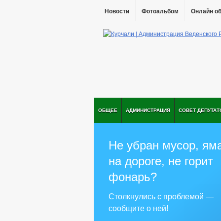
Новости
Фотоальбом
Онлайн о
ОБЩЕЕ
АДМИНИСТРАЦИЯ
СОВЕТ ДЕПУТАТ
Не убран мусор, ям
на дороге, не горит
фонарь?
Столкнулись с проблемой —
сообщите о ней!