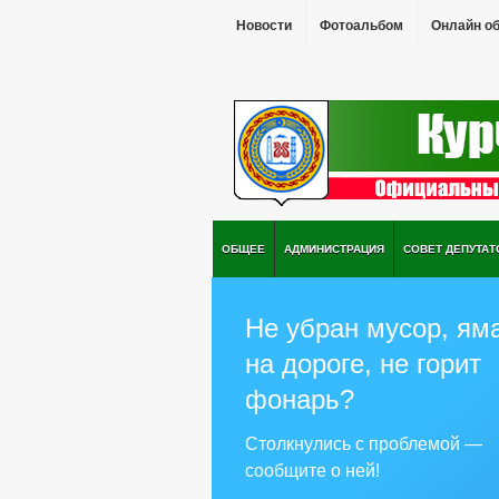
Новости
Фотоальбом
Онлайн о
ОБЩЕЕ
АДМИНИСТРАЦИЯ
СОВЕТ ДЕПУТАТ
Не убран мусор, ям
на дороге, не горит
фонарь?
Столкнулись с проблемой —
сообщите о ней!